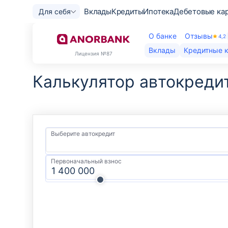
Вклады
Кредиты
Ипотека
Дебетовые ка
Для себя
О банке
Отзывы
4,2
Вклады
Кредитные 
Лицензия
№87
Калькулятор автокредит
Выберите автокредит
Первоначальный взнос