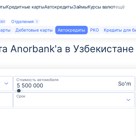
рты
Кредитные карты
Автокредиты
Займы
Курсы валют
ещё
Отделения
301
1
карты
Дебетовые карты
Автокредиты
РКО
Кредиты для б
а Anorbank'а в Узбекистане
Стоимость автомобиля
Soʻm
Срок