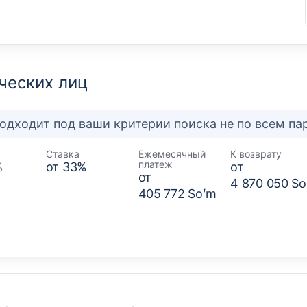
ческих лиц
подходит под ваши критерии поиска не по всем п
Ставка
Ежемесячный
К возврату
платеж
%
от
33
%
от
от
4 870 050 S
405 772 Soʻm