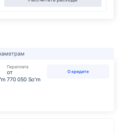
араметрам
Переплата
О кредите
от
oʻm
770 050 Soʻm