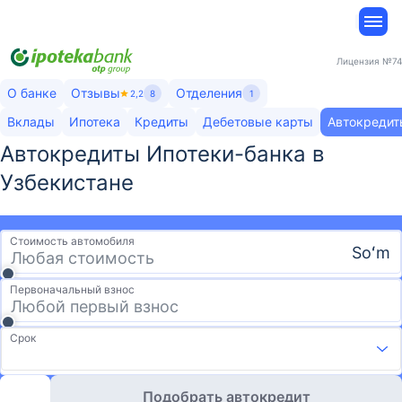
Лицензия
№74
О банке
Отзывы
Отделения
2,2
8
1
Вклады
Ипотека
Кредиты
Дебетовые карты
Автокредит
Автокредиты Ипотеки-банка​ в
Узбекистане
Стоимость автомобиля
Soʻm
Первоначальный взнос
Срок
Подобрать автокредит