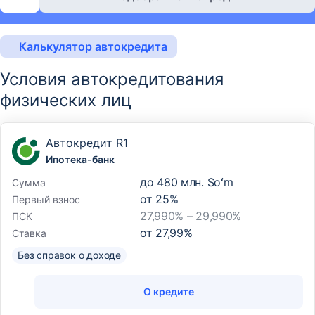
Калькулятор автокредита
Условия автокредитования
физических лиц
Автокредит R1
Ипотека-банк
до
480 млн. Soʻm
Сумма
от
25
%
Первый взнос
27,990% – 29,990%
ПСК
от
27,99
%
Ставка
Без справок о доходе
О кредите