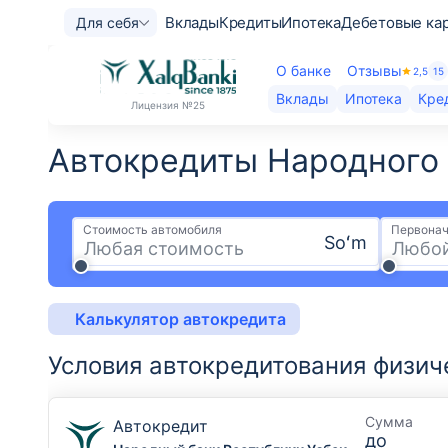
Вклады
Кредиты
Ипотека
Дебетовые ка
Для себя
О банке
Отзывы
2,5
15
Вклады
Ипотека
Кре
Лицензия
№25
Автокредиты Народного б
Стоимость автомобиля
Первонач
Soʻm
Калькулятор автокредита
Условия автокредитования физич
Сумма
Автокредит
до