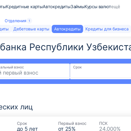
рты
Кредитные карты
Автокредиты
Займы
Курсы валют
ещё
Отделения
1
диты
Дебетовые карты
Автокредиты
Кредиты для бизнеса
анка Республики Узбекиста
альный взнос
Срок
еских лиц
Срок
Первый взнос
ПСК
до
5
лет
от
25
%
24,000%