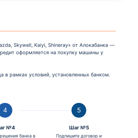
Отделение
РЦКУ Навоий
Навоийская обл., район Кармана, Янги
арик КФЙ
da, Skywell, Kaiyi, Shineray» от Алокабанка —
кредит оформляется на покупку машины у
Отделение
РЦКУ Наманган
а в рамках условий, установленных банком.
г. Наманган, ул. Туракургон, 75
аг №4
Шаг №5
решения банка в
Подпишите договор и