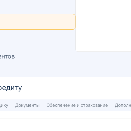
ентов
редиту
щику
Документы
Обеспечение и страхование
Дополн