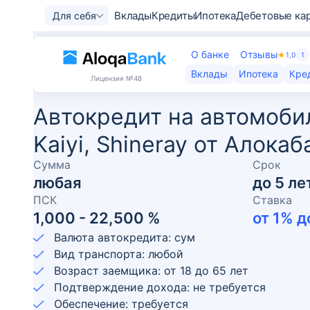
Вклады
Кредиты
Ипотека
Дебетовые ка
Для себя
О банке
Отзывы
1,0
1
Вклады
Ипотека
Кре
Лицензия
№48
Автокредит на автомобили
Kaiyi, Shineray от Алокаб
Сумма
Срок
любая
до
5
ле
ПСК
Ставка
1,000 - 22,500 %
от
1
% д
Валюта автокредита: сум
Вид транспорта: любой
Возраст заемщика:
от
18
до
65
лет
Подтверждение дохода: не требуется
Обеспечение: требуется