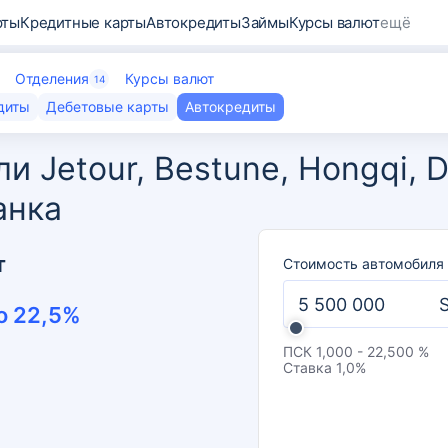
рты
Кредитные карты
Автокредиты
Займы
Курсы валют
ещё
Отделения
Курсы валют
14
диты
Дебетовые карты
Автокредиты
 Jetour, Bestune, Hongqi, D
анка
т
Стоимость автомобиля
о
22,5
%
ПСК
1,000 - 22,500 %
Ставка
1,0
%