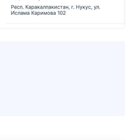
Респ. Каракалпакистан, г. Нукус, ул.
Ислама Каримова 102
Отделение
РЦКУ Кашкадарья
г. Карши, пр. Мустакиллик
Отделение
РЦКУ Коканд
г. Коканд, ул. Туркистанская, 1
Отделение
РЦКУ Мирабад
г. Ташкент, Мирзоулугбекский район, ул
Муминов, 4А