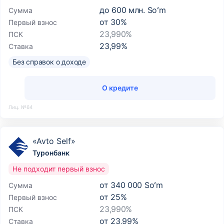
до
600 млн. Soʻm
Сумма
от
30
%
Первый взнос
23,990%
ПСК
23,99
%
Ставка
Без справок о доходе
О кредите
Лиц. №64
«Avto Self»
Туронбанк
Не подходит первый взнос
от
340 000 Soʻm
Сумма
от
25
%
Первый взнос
23,990%
ПСК
от
23,99
%
Ставка