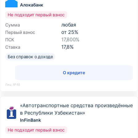
Алокабанк
Не подходит первый взнос
любая
Сумма
от
25
%
Первый взнос
17,800%
ПСК
17,8
%
Ставка
Без справок о доходе
О кредите
Лиц. №48
«Автотранспортные средства произведённые
в Республики Узбекистан»
InFinBank
Не подходит первый взнос