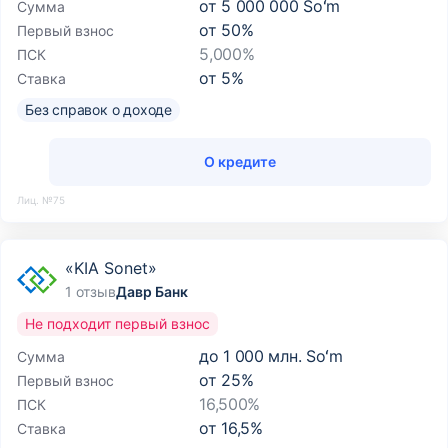
от
5 000 000 Soʻm
Сумма
от
50
%
Первый взнос
5,000%
ПСК
от
5
%
Ставка
Без справок о доходе
О кредите
Лиц. №75
«KIA Sonet»
1 отзыв
Давр Банк
Не подходит первый взнос
до
1 000 млн. Soʻm
Сумма
от
25
%
Первый взнос
16,500%
ПСК
от
16,5
%
Ставка