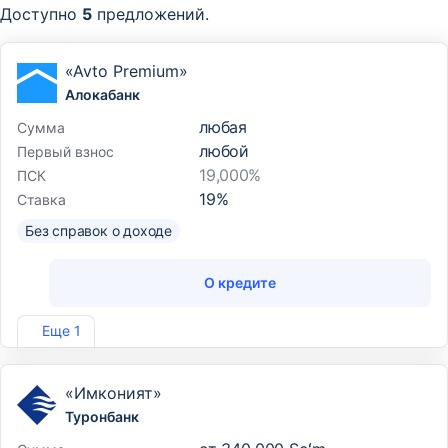
Доступно
5
предложений.
«Avto Premium»
Алокабанк
любая
Сумма
любой
Первый взнос
19,000%
ПСК
19
%
Ставка
Без справок о доходе
О кредите
Лиц. №48
Еще 1
«Имконият»
Туронбанк