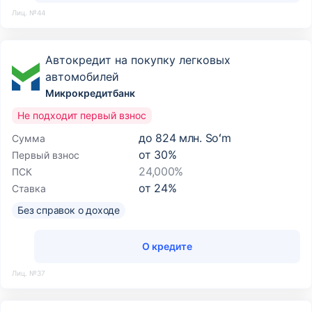
Лиц. №44
Автокредит на покупку легковых
автомобилей
Микрокредитбанк
Не подходит первый взнос
до
824 млн. Soʻm
Сумма
от
30
%
Первый взнос
24,000%
ПСК
от
24
%
Ставка
Без справок о доходе
О кредите
Лиц. №37