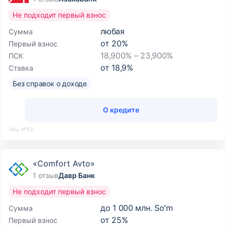
Не подходит первый взнос
любая
Сумма
от
20
%
Первый взнос
18,900% – 23,900%
ПСК
от
18,9
%
Ставка
Без справок о доходе
О кредите
Лиц. №53
«Comfort Avto»
1 отзыв
Давр Банк
Не подходит первый взнос
до
1 000 млн. Soʻm
Сумма
от
25
%
Первый взнос