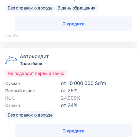
Без справок о доходе
В день обращения
О кредите
Лиц. №8
Автокредит
Трастбанк
Не подходит первый взнос
от
10 000 000 Soʻm
Сумма
от
25
%
Первый взнос
24,000%
ПСК
от
24
%
Ставка
Без справок о доходе
О кредите