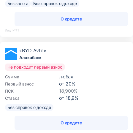
Без залога
Без справок о доходе
О кредите
Лиц. №71
«BYD Avto»
Алокабанк
Не подходит первый взнос
любая
Сумма
от
20
%
Первый взнос
18,900%
ПСК
от
18,9
%
Ставка
Без справок о доходе
О кредите