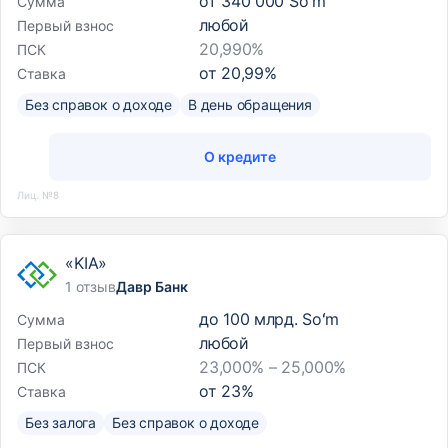
от
340 000 Soʻm
Сумма
любой
Первый взнос
20,990%
ПСК
от
20,99
%
Ставка
Без справок о доходе
В день обращения
О кредите
Лиц. №8
«KIA»
1 отзыв
Давр Банк
до
100 млрд. Soʻm
Сумма
любой
Первый взнос
23,000% – 25,000%
ПСК
от
23
%
Ставка
Без залога
Без справок о доходе