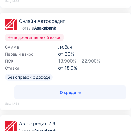
Лиц. №48
Онлайн Автокредит
1 отзыв
Asakabank
Не подходит первый взнос
любая
Сумма
от
30
%
Первый взнос
18,900% – 22,900%
ПСК
от
18,9
%
Ставка
Без справок о доходе
О кредите
Лиц. №53
Автокредит 2.6
1 отзыв
Asakabank