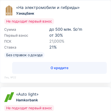
«На электромобили и гибриды»
Узнацбанк
Не подходит первый взнос
до
500 млн. Soʻm
Сумма
от
30
%
Первый взнос
21,000%
ПСК
21
%
Ставка
Без справок о доходе
О кредите
Лиц. №22
«Auto light»
Hamkorbank
Не подходит первый взнос