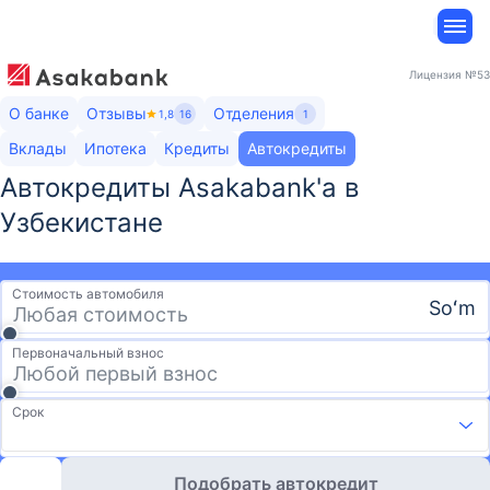
Лицензия
№53
О банке
Отзывы
Отделения
1,8
16
1
Вклады
Ипотека
Кредиты
Автокредиты
Автокредиты Asakabank'а​ в
Узбекистане
Стоимость автомобиля
Soʻm
Первоначальный взнос
Срок
Подобрать автокредит