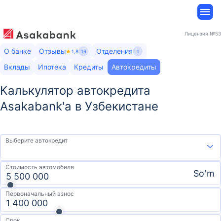
Лицензия
№53
О банке
Отзывы
Отделения
1,8
16
1
Вклады
Ипотека
Кредиты
Автокредиты
Калькулятор автокредита
Asakabank'а в Узбекистане
Выберите автокредит
Стоимость автомобиля
Soʻm
Первоначальный взнос
Срок