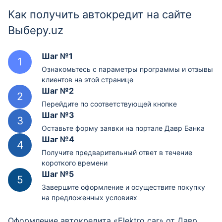
Как получить автокредит на сайте
Бисёр - Банковский Консультационный
Выберу.uz
Центр
г. Ташкент, Чиланзарский район, улица Ковунчилар 3/97
Шаг №1
Ознакомьтесь с параметры программы и отзывы
Отделение
клиентов на этой странице
Шаг №2
Богишамол - Банковский
Перейдите по соответствующей кнопке
Консультационный Центр
Шаг №3
г. Ташкент, Юнусоботский район, улица ТошГрэс 2, 84
Оставьте форму заявки на портале Давр Банка
квартиры.
Шаг №4
Получите предварительный ответ в течение
Отделение
короткого времени
Шаг №5
Бухара - Банковский Консультационный
Завершите оформление и осуществите покупку
Центр
на предложенных условиях
г. Бухара улица Намазгох дом 150. Ориентир:
Направление: перекресток 5 микрорайон
Оформление автокредита «Elektro car» от Давр