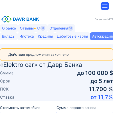
Лицензия
№71
О банке
Отзывы
Отделения
2,3
18
38
Вклады
Ипотека
Кредиты
Дебетовые карты
Автокредит
Действие предложения закончено
«Elektro car» от Давр Банка
до
100 000 $
Сумма
до
5
лет
Срок
11,700 %
ПСК
от
11,7
%
Ставка
Стоимость автомобиля
Сумма первого взноса