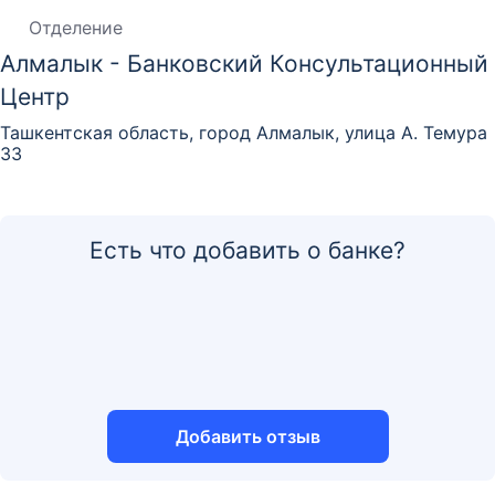
Отделение
Алмалык - Банковский Консультационный
Центр
Ташкентская область, город Алмалык, улица А. Темура
33
Отделение
Есть что добавить о банке?
Алтыарик - Банковский
Консультационный Центр
Ферганская область, Алтыарикский район, Улица
Чинортаги. Ориентир: Перед зданием правительства
Отделение
Добавить отзыв
Ангрен - Банковский Консультационный
Центр