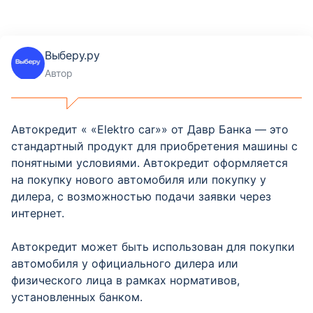
город Ангрен, Ташкентская область, улице Навои.
Ориентир; торговый центр Имкон
Выберу.ру
Отделение
Автор
Ахангарон - Банковский
Консультационный Центр
Автокредит « «Elektro car»» от Давр Банка — это
Город Ахангарон, Ташкентская область. Ориентир:
стандартный продукт для приобретения машины с
Ресторан Мажнунтал
понятными условиями. Автокредит оформляется
на покупку нового автомобиля или покупку у
Отделение
дилера, с возможностью подачи заявки через
Бекабад - Банковский Консультационный
интернет.
Центр
Автокредит может быть использован для покупки
г. Бекабад, Ташкентская область, 11-й микрорайон,
автомобиля у официального дилера или
улица Буюк Ипак Йули, дом 16. Ориентир; Бек Отель
физического лица в рамках нормативов,
установленных банком.
Отделение