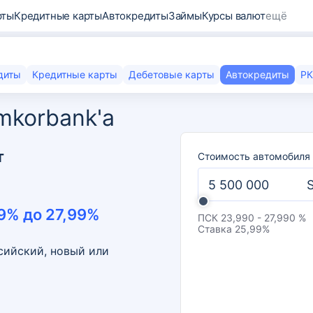
рты
Кредитные карты
Автокредиты
Займы
Курсы валют
ещё
диты
Кредитные карты
Дебетовые карты
Автокредиты
Р
amkorbank'а
т
Стоимость автомобиля
9
% до
27,99
%
ПСК
23,990 - 27,990 %
Ставка
25,99
%
сийский, новый или