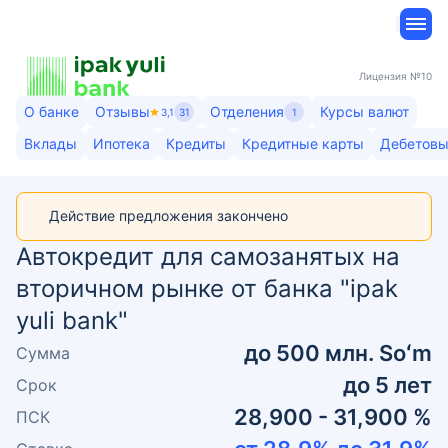
Лицензия
№10
О банке
Отзывы
Отделения
Курсы валют
3,1
31
1
Вклады
Ипотека
Кредиты
Кредитные карты
Дебетовы
Действие предложения закончено
Автокредит для самозанятых на
вторичном рынке от банка "ipak
yuli bank"
до
500 млн. Soʻm
Сумма
до
5
лет
Срок
28,900 - 31,900 %
ПСК