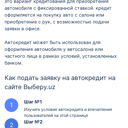
это вариант кредитования для приобретения
ОБУ Алмалык
автомобиля с фиксированной ставкой. кредит
Ташкентская область, город Алмалык, проспект Амира
оформляется на покупку авто с салона или
Темура, 31 (Ориентир: Офис "Ucell")
приобретение с рук, с возможностью подачи
заявки в офисе.
Отделение
Автокредит может быть использован для
ОБУ Андижан
оформления автомобиля у автосалона или
Андижан, улица шох Амир Темура, 42
частного лица в рамках условий, установленных
банком.
Отделение
Как подать заявку на автокредит на
ОБУ Зангиота
сайте Выберу.uz
Ташкентская область, Мустакиллик, 17 А
Шаг №1
Изучите условия автокредита и впечатления
пользователей на этой странице
Шаг №2