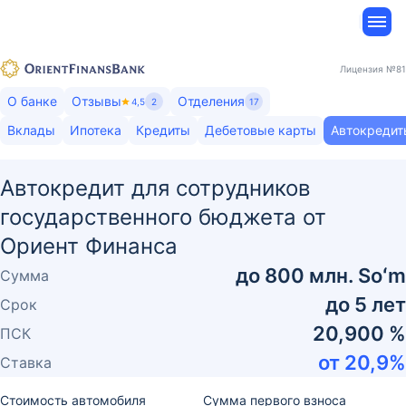
Лицензия
№81
О банке
Отзывы
Отделения
4,5
2
17
Вклады
Ипотека
Кредиты
Дебетовые карты
Автокредит
Автокредит для сотрудников
государственного бюджета от
Ориент Финанса
до
800 млн. Soʻm
Сумма
до
5
лет
Срок
20,900 %
ПСК
от
20,9
%
Ставка
Стоимость автомобиля
Сумма первого взноса