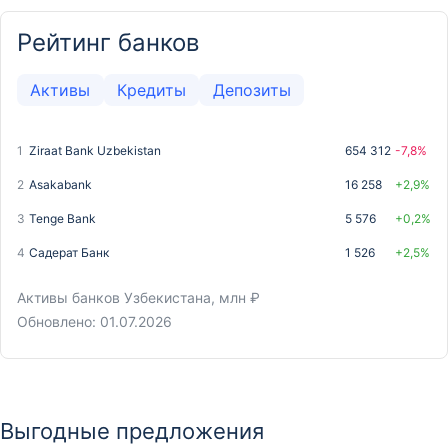
Рейтинг банков
Активы
Кредиты
Депозиты
1
Ziraat Bank Uzbekistan
654 312
-7,8%
2
Asakabank
16 258
+2,9%
3
Tenge Bank
5 576
+0,2%
4
Садерат Банк
1 526
+2,5%
Активы банков Узбекистана, млн ₽
Обновлено: 01.07.2026
1
1
Ziraat Bank Uzbekistan
Asakabank
38 375
7 399
-1,6%
-2%
2
2
Asakabank
Ziraat Bank Uzbekistan
505
3 863
-44,4%
-0,4%
Выгодные предложения
3
3
Tenge Bank
Tenge Bank
94
355
-0,6%
-1%