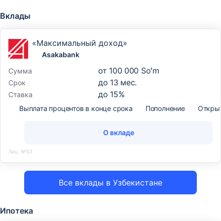
Вклады
4
4
Садерат Банк
Садерат Банк
1
15
-78,2%
-11,8%
«Максимальный доход»
Asakabank
от
100 000 Soʻm
Сумма
до
13
мес.
Срок
до
15
%
Ставка
Выплата процентов в конце срока
Пополнение
Откры
О вкладе
Лиц. №53
Все вклады в Узбекистане
Ипотека