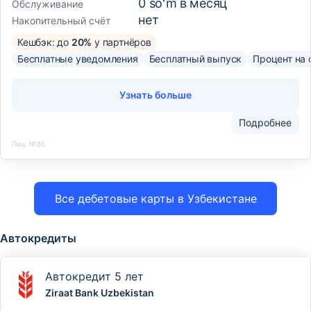
0 soʻm в месяц
Обслуживание
нет
Накопительный счёт
Кешбэк: до
20%
у партнёров
Бесплатные уведомления
Бесплатный выпуск
Процент на 
Узнать больше
Подробнее
Лиц. №86
Все дебетовые карты в Узбекистане
Автокредиты
Автокредит 5 лет
Ziraat Bank Uzbekistan