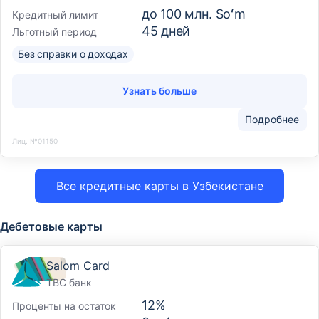
до
100 млн. Soʻm
Кредитный лимит
45
дней
Льготный период
Без справки о доходах
Узнать больше
Подробнее
Лиц. №01150
Все кредитные карты в Узбекистане
Дебетовые карты
Salom Card
TBC банк
12
%
Проценты на остаток