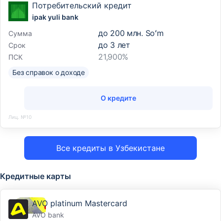
Потребительский кредит
ipak yuli bank
до
200 млн. Soʻm
Сумма
до
3
лет
Срок
21,900%
ПСК
Без справок о доходе
О кредите
Лиц. №10
Все кредиты в Узбекистане
Кредитные карты
AVO platinum Mastercard
AVO bank