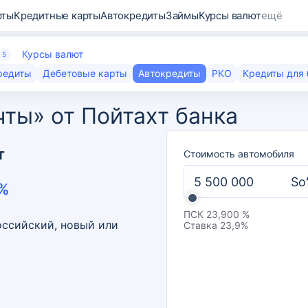
рты
Кредитные карты
Автокредиты
Займы
Курсы валют
ещё
Курсы валют
5
редиты
Дебетовые карты
Автокредиты
РКО
Кредиты для 
ты» от Пойтахт банка
т
Стоимость автомобиля
So
%
ПСК
23,900 %
оссийский, новый или
Ставка
23,9
%