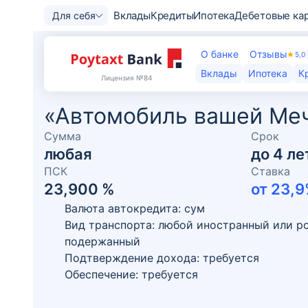
Вклады
Кредиты
Ипотека
Дебетовые ка
Для себя
О банке
Отзывы
5,0
Вклады
Ипотека
К
Лицензия
№84
«Автомобиль вашей Меч
Сумма
Срок
любая
до
4
ле
ПСК
Ставка
23,900 %
от
23,9
Валюта автокредита: сум
Вид транспорта: любой иностранный или р
подержанный
Подтверждение дохода: требуется
Обеспечение: требуется