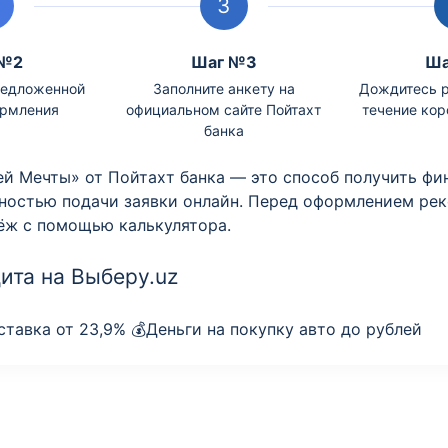
 №2
Шаг №3
Ша
редложенной
Заполните анкету на
Дождитесь р
ормления
официальном сайте Пойтахт
течение кор
банка
й Мечты» от Пойтахт банка — это способ получить фи
жностью подачи заявки онлайн. Перед оформлением ре
ёж с помощью калькулятора.
ита на Выберу.uz
тавка от 23,9% 💰Деньги на покупку авто до рублей