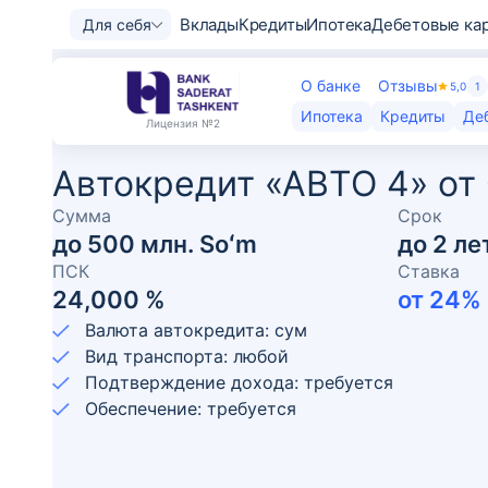
Вклады
Кредиты
Ипотека
Дебетовые ка
Для себя
О банке
Отзывы
5,0
1
Ипотека
Кредиты
Де
Лицензия
№2
Автокредит «АВТО 4» от
Сумма
Срок
до
500 млн. Soʻm
до
2
ле
ПСК
Ставка
24,000 %
от
24
%
Валюта автокредита: сум
Вид транспорта: любой
Подтверждение дохода: требуется
Обеспечение: требуется