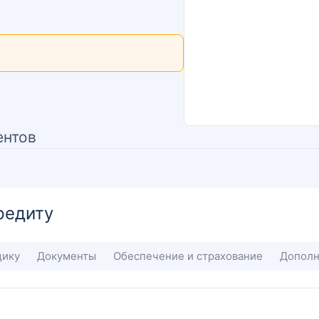
ентов
редиту
щику
Документы
Обеспечение и страхование
Дополн