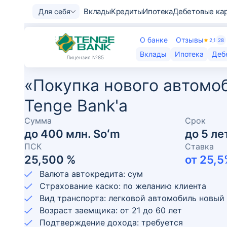
Вклады
Кредиты
Ипотека
Дебетовые ка
Для себя
О банке
Отзывы
2,1
28
Вклады
Ипотека
Деб
Лицензия
№85
«Покупка нового автомо
Tenge Bank'а
Сумма
Срок
до
400 млн. Soʻm
до
5
ле
ПСК
Ставка
25,500 %
от
25,5
Валюта автокредита: сум
Страхование каско: по желанию клиента
Вид транспорта: легковой автомобиль новый
Возраст заемщика:
от
21
до
60
лет
Подтверждение дохода: требуется