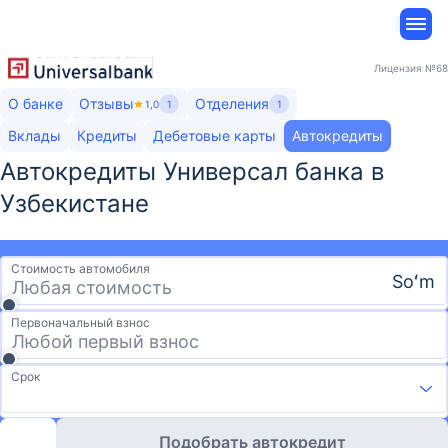
Лицензия
№68
О банке
Отзывы
Отделения
1,0
1
1
Вклады
Кредиты
Дебетовые карты
Автокредиты
Автокредиты Универсал банка​ в
Узбекистане
Стоимость автомобиля
Soʻm
Первоначальный взнос
Срок
Подобрать автокредит