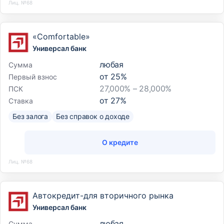
Лиц. №68
«Comfortable»
Универсал банк
любая
Сумма
от
25
%
Первый взнос
27,000% – 28,000%
ПСК
от
27
%
Ставка
Без залога
Без справок о доходе
О кредите
Лиц. №68
Автокредит-для вторичного рынка
Универсал банк
любая
Сумма