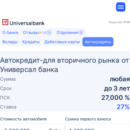
Лицензия
№68
О банке
Отзывы
Отделения
1,0
1
1
Вклады
Кредиты
Дебетовые карты
Автокредиты
Автокредит-для вторичного рынка от
Универсал банка
любая
Сумма
до
3
лет
Срок
27,000 %
ПСК
27
%
Ставка
Стоимость автомобиля
Сумма первого взноса