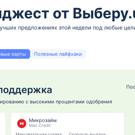
джест от Выберу.
лучших предложениях этой недели под любые цел
овые карты
Полезные лайфхаки
 поддержка
Пос
сированию с высокими процентами одобрения
Микрозайм
Max.Credit
Максимальная сумма
Скорость выдачи