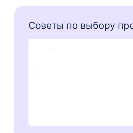
Советы по выбору пр
Займы: как выбрать выго
Смотрите не только на процентную с
Выбирайте займ с возможностью доср
Сравните лимиты и сроки — чем коро
Обратите внимание, что клиентам во
Оформляйте займ только в проверен