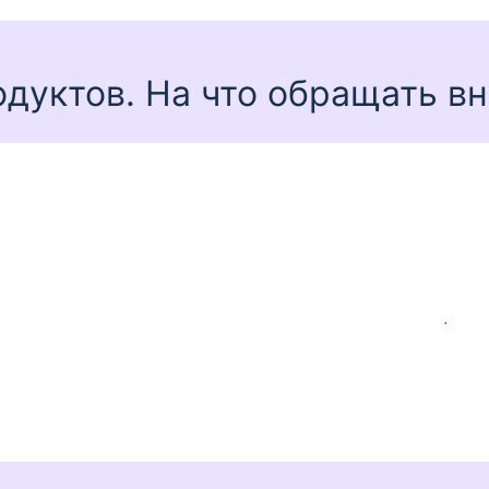
одуктов. На что обращать в
дное предложение?
тавку, но и на полную стоимость займа (ПСК) — она в
очного погашения без штрафов — так сэкономите на п
че срок, тем меньше переплата, но важно, чтобы плат
 многих МФО первый займ выдается без процентов.
ных МФО — у компании должна быть лицензия и регист