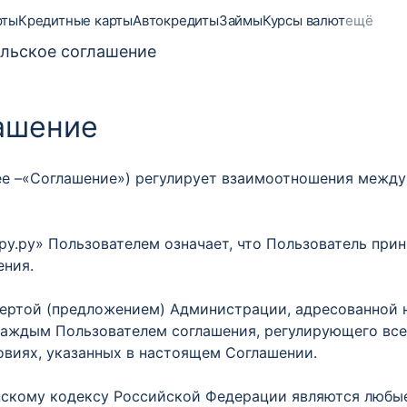
рты
Кредитные карты
Автокредиты
Займы
Курсы валют
ещё
льское соглашение
ашение
ее –«Соглашение») регулирует взаимоотношения межд
.ру» Пользователем означает, что Пользователь прин
ения.
ертой (предложением) Администрации, адресованной 
каждым Пользователем соглашения, регулирующего вс
овиях, указанных в настоящем Соглашении.
скому кодексу Российской Федерации являются любые