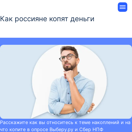
Как россияне копят деньги
Расскажите как вы относитесь к теме накоплений и на
что копите в опросе Выберу.ру и Сбер НПФ