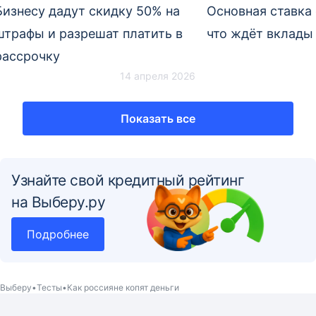
Бизнесу дадут скидку 50% на
Основная ставка 
штрафы и разрешат платить в
что ждёт вклады 
рассрочку
14 апреля 2026
Показать все
Узнайте свой кредитный рейтинг
на Выберу.ру
Подробнее
Выберу
Тесты
Как россияне копят деньги