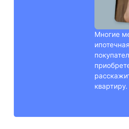
Многие ме
ипотечная
покупател
приобрете
расскажит
квартиру.