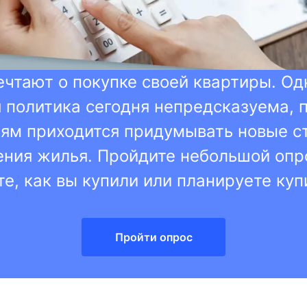
чтают о покупке своей квартиры. Од
 политика сегодня непредсказуема, 
ям приходится придумывать новые с
ния жилья. Пройдите небольшой опр
е, как вы купили или планируете куп
Пройти опрос