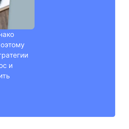
нако
поэтому
тратегии
ос и
ить