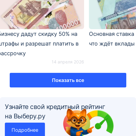
Бизнесу дадут скидку 50% на
Основная ставка 
штрафы и разрешат платить в
что ждёт вклады 
рассрочку
14 апреля 2026
Показать все
Узнайте свой кредитный рейтинг
на Выберу.ру
Подробнее