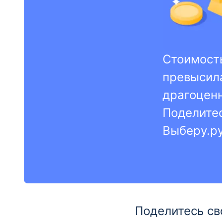
Стоимость
превысила
драгоценн
Поделитес
Выберу.ру
Поделитесь св