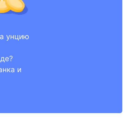
за унцию
иде?
анка и