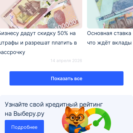
Бизнесу дадут скидку 50% на
Основная ставка 
штрафы и разрешат платить в
что ждёт вклады 
рассрочку
14 апреля 2026
Показать все
Узнайте свой кредитный рейтинг
на Выберу.ру
Подробнее