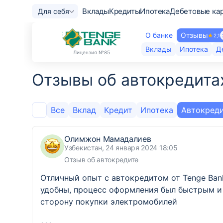
Вклады
Кредиты
Ипотека
Дебетовые ка
Для себя
О банке
Отзывы
2,1
Вклады
Ипотека
Д
Лицензия
№85
Отзывы об автокредитах
Все
Вклад
Кредит
Ипотека
Автокред
Олимжон Мамадалиев
Узбекистан, 24 января 2024 18:05
Отзыв об автокредите
Отличный опыт с автокредитом от Tenge Ban
удобны, процесс оформления был быстрым и 
сторону покупки электромобилей