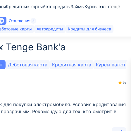
рты
Кредитные карты
Автокредиты
Займы
Курсы валют
ещё
Отделения
28
3
ебетовые карты
Автокредиты
Кредиты для бизнеса
 Tenge Bank'а
ит
Дебетовая карта
Кредитная карта
Курсы валют
5
k для покупки электромобиля. Условия кредитования
прозрачным. Рекомендую для тех, кто смотрит в