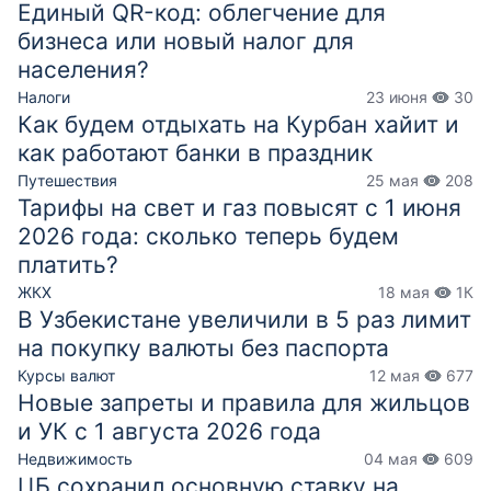
Дебетовые карты
Единый QR-код: облегчение для
бизнеса или новый налог для
Кредитные карты
населения?
Пособия и выплаты
Налоги
23 июня
30
Как будем отдыхать на Курбан хайит и
как работают банки в праздник
Путешествия
25 мая
208
Тарифы на свет и газ повысят с 1 июня
2026 года: сколько теперь будем
платить?
ЖКХ
18 мая
1К
В Узбекистане увеличили в 5 раз лимит
на покупку валюты без паспорта
Курсы валют
12 мая
677
Новые запреты и правила для жильцов
и УК с 1 августа 2026 года
Недвижимость
04 мая
609
ЦБ сохранил основную ставку на