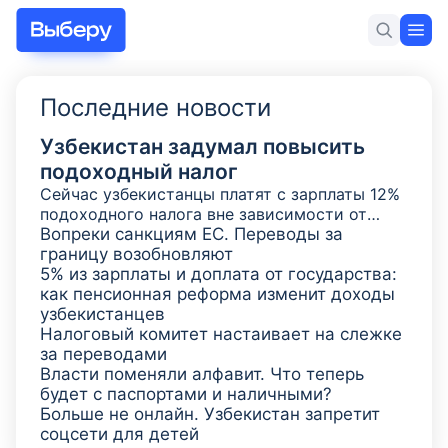
Для себя
Для бизнеса
Новости и статьи
Последние новости
Узбекистан задумал повысить
подоходный налог
Сейчас узбекистанцы платят с зарплаты 12%
Разделы
подоходного налога вне зависимости от
того, сколько они получают. Но так было не
Вопреки санкциям ЕС. Переводы за
Главное
всегда, а только последние семь лет. Раньше
границу возобновляют
ставки были другие и зависели от заработка.
5% из зарплаты и доплата от государства:
Новости
В Институте фискального анализа
как пенсионная реформа изменит доходы
предложили вернуться к прогрессивному
узбекистанцев
Рубрики
подоходному налогу.
Налоговый комитет настаивает на слежке
за переводами
Полезные советы
Власти поменяли алфавит. Что теперь
будет с паспортами и наличными?
Смотреть все
Больше не онлайн. Узбекистан запретит
соцсети для детей